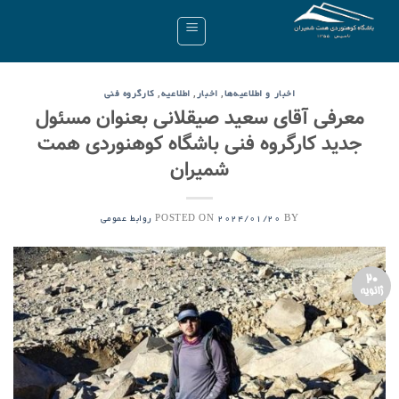
Ski
t
conten
,
,
,
اخبار و اطلاعیه‌ها
اخبار
اطلاعیه
کارگروه فنی
معرفی آقای سعید صیقلانی بعنوان مسئول
جدید کارگروه فنی باشگاه کوهنوردی همت
شمیران
POSTED ON
BY
2024/01/20
روابط عمومی
20
ژانویه