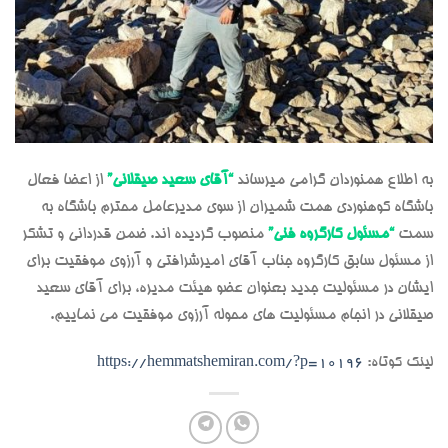
به اطلاع همنوردان گرامی میرساند
“آقای سعید صیقلانی”
از اعضا فعال
باشگاه کوهنوردی همت شمیران از سوی مدیرعامل محترم باشگاه به
سمت
“مسئول کارگروه فنی”
منصوب گردیده اند. ضمن قدردانی و تشکر
از مسئول سابق کارگروه جناب آقای امیرشرافتی و آرزوی موفقیت برای
ایشان در مسئولیت جدید بعنوان عضو هیئت مدیره، برای آقای سعید
صیقلانی در انجام مسئولیت های محوله آرزوی موفقیت می نماییم.
لینک کوتاه:
https://hemmatshemiran.com/?p=10196