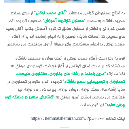
به اطلاع همنوردان گرامی میرساند
“آقای محمد توکلی”
از سوی هیئت
مدیره باشگاه به سمت
“مسئول کارگروه آموزش”
منصوب گردیده اند.
ضمن قدردانی و تشکر از مسئول سابق کارگروه آموزش جناب آقای وحید
حاج حسینی که زحمات شایان توجهی را به انجام رسانده اند برای آقای
محمد توکلی در انجام مسئولیت های محوله آرزوی موفقیت می نماییم.
لازم به ذکر است آقای محمد توکلی از اعضا جوان و مستعد باشگاه
میباشند که در مدت زمان کوتاهی از آغاز فعالیت کوهنوردی موفق به
اخذ مدارک
“
مربی راهنما در رشته های یخنوردی، سنگنوردی طبیعت،
کوهنوردی و کوهپیمایی سطح باشگاه”
گردیده اند و علاوه بر کوهنوردی در
سایر رشته های سنگ نوردی، دیواره نوردی، یخ نوردی ، دره نوردی نیز
فعالیت می نمایند. ایشان اخیرا موفق به “
گشایش مسیر در منطقه کوه
چرخی ساوه
” نیز گردیده اند.
لینک کوتاه:
https://hemmatshemiran.com/?p=2142