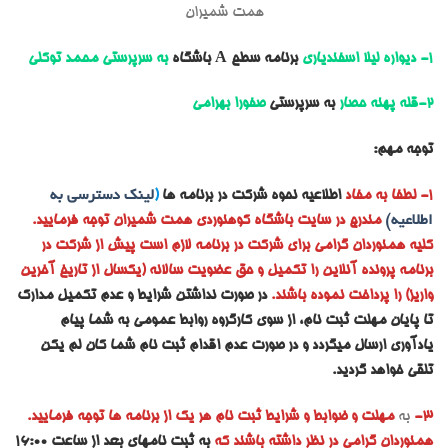
همت شمیران
1- دیواره لیلا اسفندیاری
برنامه سطح A باشگاه
به سرپرستی
محمد توکلی
2-قله پهنه حصار
به سرپرستی
صفورا بهرامی
توجه مهم:
1- لطفا به مفاد
اطلاعیه نحوه شرکت در برنامه ها
(
لینک دسترسی به
اطلاعیه)
مندرج در سایت باشگاه کوهنوردی همت شمیران توجه فرمایید.
کلیه همنوردان گرامی برای شرکت در برنامه لازم است پیش از شرکت در
برنامه پرونده آنلاین را تکمیل و حق عضویت سالانه (یکسال از تاریخ آخرین
واریز) را پرداخت نموده باشند.
در صورت نداشتن شرایط و عدم تکمیل مدارک
تا پایان مهلت ثبت نام، از سوی کارگروه روابط عمومی به شما پیام
یادآوری ارسال میگردد و در صورت عدم اقدام ثبت نام شما کان لم یکن
تلقی خواهد گردید.
3-
به
مهلت و ضوابط و شرایط ثبت نام هر یک از برنامه ها توجه فرمایید.
همنوردان گرامی در نظر داشته باشند که
به ثبت نامهای بعد از ساعت 16:00