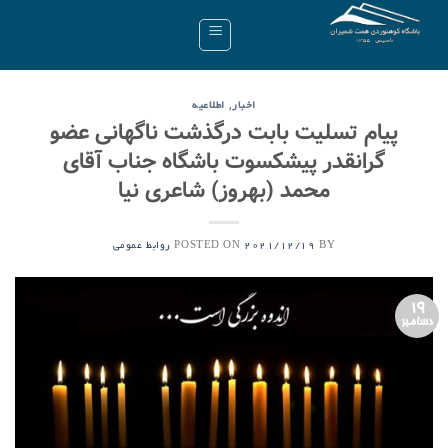
Ski
t
conten
,
اخبار
اطلاعیه
پیام تسلیت بابت درگذشت ناگهانی عضو
گرانقدر پیشکسوت باشگاه جناب آقای
محمد (بهروز) شاعری نیا
POSTED ON
BY
2021/12/19
روابط عمومی
19
دسامبر