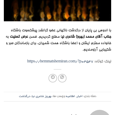
با اندوهی بی پایان از درگذشت ناگهاني عضو گرانقدر پیشکسوت باشگاه
جناب آقای محمد (بهروز) شاعری نی
ا مطلع گردیدیم. ضمن
عرض تسلیت
به
خانواده محترم ایشان و اعضا باشگاه همت شمیران، برای بازماندگان صبر و
شکیبایی آرزومندیم.
لینک کوتاه:
https://hemmatshemiran.com/?p=4547
دسته بندی:
اخبار
,
اطلاعیه
برچسب ها:
بهروز شاعری نیا
,
درگذشت