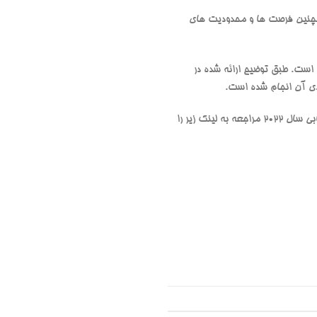
مچنین فرصت ها و محدودیت های
است. طبق توضیح ارائه شده در
دی آن انجام شده است.
باشگاه کوهنوردی همت شمیران ضمن گرامیداشت این روز برای کسب اطلاعات بیشتر در زمینه اهداف آن و موضوع انتخابی سال 2022 مراجعه به لینک زیر را