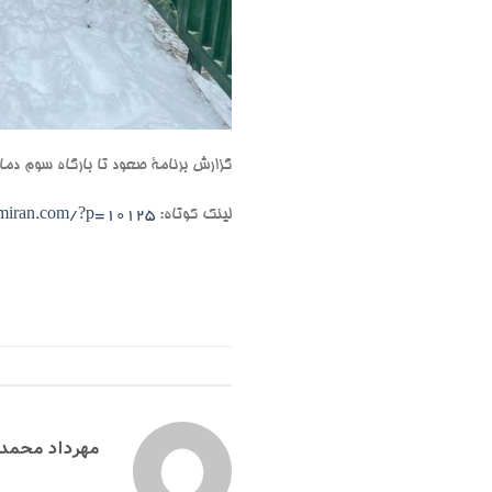
گزارش برنامۀ صعود تا بارگاه سوم دماوند ۲۲ دی 
لینک کوتاه:
emiran.com/?p=10125
مهرداد محمد