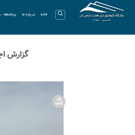
Ski
t
خانه
درباره ما
برنامه‌ها
conten
گزارش اجرای
15
ژانویه