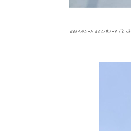
۱- امیر شرافتی ( سرپرست) ۲- حامد ترابی ۳- مرگن محمدی ۴- سعید شیرخانی ۵- محمود محمدی نیخانی ۶- آوا صادقی نژاد ۷- لیلا نوروزی ۸- حانیه نوری