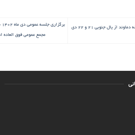
بر
گزارش اجرای برنامۀ صعود قله دماوند از یال جنوبی ۲۱ و ۲۲ دی
مجمع عمومی فوق العاده ا
نی