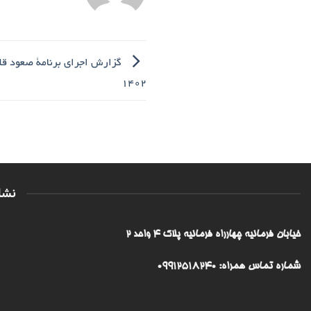
۱۴۰۲
نشا
خیابان فرمانیه چهارراه فرمانیه پلاک ۴ واحد ۲
شماره تماس همراه: 09912518240