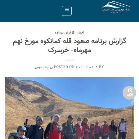
Ski
t
conten
,
اخبار
گزارش برنامه
گزارش برنامه صعود قله کمانکوه مورخ نهم
مهرماه- خرسرک
POSTED ON
BY
2021/10/19
روابط عمومی
19
اکتبر