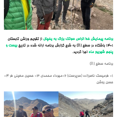
برنامه پیمایش خط الراس سوتک بزرگ به یخچال
از تقویم ورزشی تابستان
1401 باشگاه در سطح (B) به
شرح گزارش برنامه ارائه شده در تاریخ
بیست و
پنجم شهریور ماه
اجرا گردید.
برنامه سطح (B)
۱- فرمیسک ناصرزاده (سرپرست) ۲-مهرداد محمدی ٣- حسین معینی فر 4-
حسن روشن