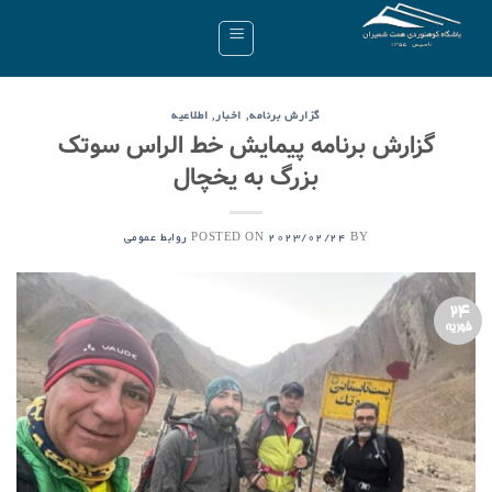
Ski
t
conten
,
,
گزارش برنامه
اخبار
اطلاعیه
گزارش برنامه پیمایش خط الراس سوتک
بزرگ به یخچال
POSTED ON
BY
2023/02/24
روابط عمومی
24
فوریه