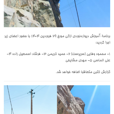
برنامۀ آموزش دیواره‌نوردی ازگی مورخ ۲۹ فروردین ۱۴۰۴ با حضور اعضای زیر
اجرا گردید:
۱- محمود وفایی (سرپرست) ۲- ⁠حمید کریمی ۳- ⁠فرشاد اسمعیل زاده ۴-
⁠علی الماسی ۵- ⁠مهدی مشایخی
گزارش کتبی متعاقبا اضافه خواهد شد.