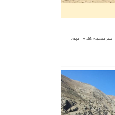
۱- زهرا مطلق (سرپرست) ۲- علی فراهانی (کمک‌سرپرست) ۳- ⁠مهرداد محمدی ۴- ⁠شیما سادات غلامی ۵- ⁠امید ارقند ۶- ⁠سحر محمودی شاد ۷- ⁠مهدی