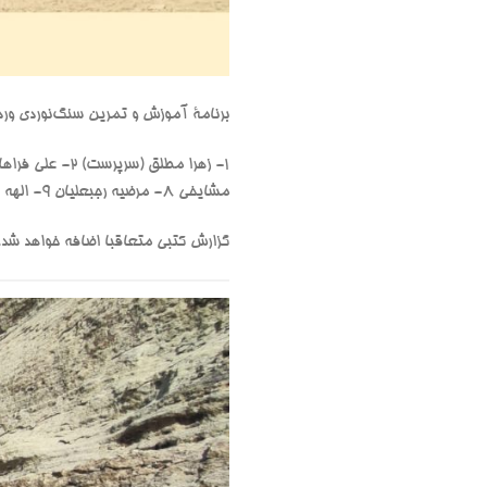
برنامۀ آموزش و تمرین سنگ‌نوردی وردیج مورخ ۱۱مهر ۱۴۰۴ با حضور اعضای
مشایخی ۸- ⁠مرضیه رجبعلیان ۹- ⁠الهه باقری ۱۰- ⁠احسان پاکی ۱۱- ⁠علی الماسی
گزارش کتبی متعاقبا اضافه خواهد شد.