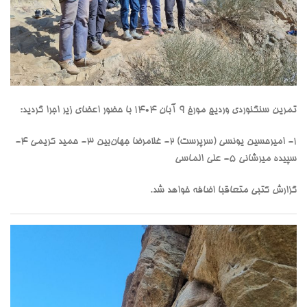
تمرین سنگنوردی وردیج مورخ ۹ آبان ۱۴۰۴ با حضور اعضای زیر اجرا گردید:
۱- امیرحسین یونسی (سرپرست) ۲- ⁠غلامرضا جهان‌بین ۳- حمید کریمی ۴-
⁠سپیده میرشانی ۵- ⁠علی الماسی
گزارش کتبی متعاقبا اضافه خواهد شد.