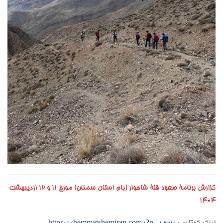
گزارش برنامۀ صعود قلۀ شاهوار (بام استان سمنان) مورخ ۱۱ و ۱۲ اردیبهشت
۱۴۰۴