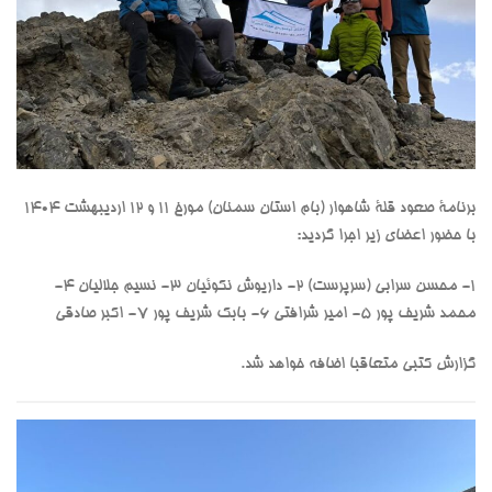
برنامۀ صعود قلۀ شاهوار (بام استان سمنان) مورخ ۱۱ و ۱۲ اردیبهشت ۱۴۰۴
با حضور اعضای زیر اجرا گردید:
۱- محسن سرابی (سرپرست) ۲- ⁠داریوش نکوئیان ۳- ⁠نسیم جلالیان ۴-
⁠محمد شریف پور ۵- ⁠امیر شرافتی ۶- ⁠بابک شریف پور ۷- ⁠اکبر صادقی
گزارش کتبی متعاقبا اضافه خواهد شد.