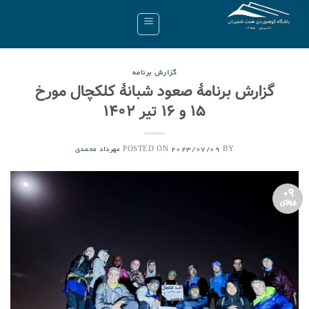
Ski
t
conten
گزارش برنامه
گزارش برنامۀ صعود شبانۀ کلکچال مورخ
۱۵ و ۱۶ تیر ۱۴۰۲
POSTED ON
BY
2023/07/09
مهرداد محمدی
09
جولای