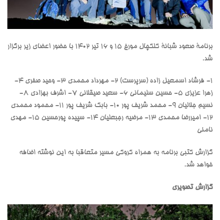
برنامۀ صعود شبانۀ کلکچال مورخ ۱۵ و ۱۶ تیر ۱۴۰۲ با حضور اعضای زیر برگزار
شد.
۱- فرشاد اسمعیل زاده (سرپرست) ۲- مهرداد محمدی ٣- وحید صفری ۴-
زهرا عزیزی ۵- حسین سلیمانی ۶- سعید صیقلانی ۷- اشرف بهزادی ۸-
نسيم جلاليان ۹- محمد شریف پور ۱۰- بابک شریف پور ۱۱- محمود محمدی
۱۲- امیررضا محمدی ۱۳- مرضیه رجبعلیان ۱۴- سپيده پورحسين ۱۵- مهدی
نامنی
گزارش کتبی برنامه به همراه کروکی مسیر متعاقبا به این نوشته اضافه
خواهد شد.
گزارش تصویری