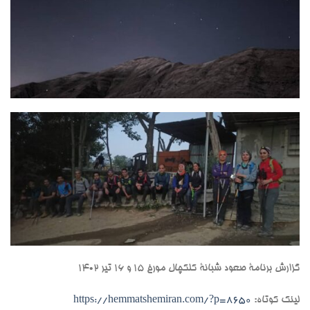
گزارش برنامۀ صعود شبانۀ کلکچال مورخ ۱۵ و ۱۶ تیر ۱۴۰۲
لینک کوتاه:
https://hemmatshemiran.com/?p=8650