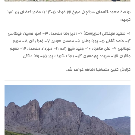
برنامۀ صعود قله‌های سرکچال مورخ ۲۲ خرداد ۱۴۰۵ با حضور اعضای زیر اجرا
گردید:
۱- سعید صیقلانی (سرپرست) ۲- امیر رضا محمدی ۳- امیر حسین قیطاسی
۴- حامد ثقفی ۵- پویا وطنی ۶- محسن سرابی ۷- زهرا رکن ۸- مریم
عبدالهی ۹- علی طاهری ۱۰- وحید شیخ زاده ۱۱- مهرداد محمدی ۱۲- نسیم
جلالیان ۱۳- سپیده پورحسین ۱۴- بابک شریف پور ۱۵- رضا دشتی
گزارش کتبی متعاقبا اضافه خواهد شد.