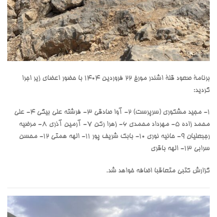
برنامۀ صعود قلۀ اشندر مورخ ۲۲ فروردین ۱۴۰۴ با حضور اعضای زیر اجرا
گردید:
۱- مجید مشکوری (سرپرست) ۲- ⁠آوا صادقی ۳- ⁠فرشته علی بیگی ۴- ⁠علی
محمد زاده ۵- ⁠مهرداد محمدی ۶- ⁠زهرا رکن ۷- ⁠آرمین آذری ۸- ⁠مرضیه
رجبعلیان ۹- ⁠حانیه نوری ۱۰- ⁠بابک شریف پور ۱۱- الهه همتی ۱۲- ⁠محسن
سرابی ۱۳- ⁠الهه باقری
گزارش کتبی متعاقبا اضافه خواهد شد.