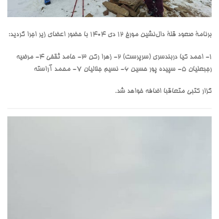
برنامۀ صعود قلۀ دال‌نشین مورخ ۱۲ دی ۱۴۰۴ با حضور اعضای زیر اجرا گردید:
۱- احمد کیا دربندسری (سرپرست) ۲- ⁠زهرا رکن ۳- ⁠حامد ثقفی ۴- ⁠مرضیه
رجبعلیان ۵- ⁠سپیده پور حسین ۶- ⁠نسیم جلالیان ۷- ⁠محمد آراسته
گزار کتبی متعاقبا اضافه خواهد شد.