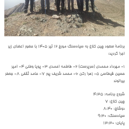
برنامۀ صعود چین کلاغ به سیاه‌سنگ مورخ ۱۲ تیر ۱۴۰۵ با حضور اعضای زیر
اجرا گردید:
۱- مهرداد محمدی (سرپرست) ۲- فاطمه احمدی ۳- پویا وطنی ۴- امیر
حسین قیطاسی ۵- زهرا رکن ۶- محمد شریف پور ۷- حامد ثقفی ۸- جعفر
بیرالوند
شروع برنامه: ۴:۳۵
چین کلاغ: ۷
دوشاخ: ۸:۴۰
سیاه‌سنگ: ۹:۳۰
پایان: ۱۳:۳۰