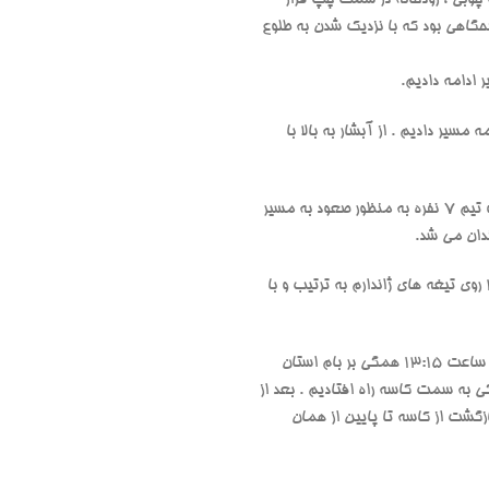
حگاهی بود که با نزدیک شدن به طلوع
ادامه دادیم.
0 دقیقه در ارتفاع 3300 به آبشار لالون رسیدیم و از آبشار به سمت گردنه ورزاب به ارتفاع 3950 ادامه مسیر دادیم . از آبشار به بالا با
از آنجائیکه که برخی دوستان قصد صعود به قله را نداشتند روی گردنه پس از گرفتن عکس دسته جمعی خداحافظی کرده و تیم 7 نفره به منظور صعود به مسیر
ندان می شد.
از روی گردنه به سمت چپ و به سمت قله برج حرکت کردیم و پس از یک استراحت کوتاه چند دقیقه ایی ساعت نزدیک 11 روی تیغه های ژاندارم به ترتیب و با
ساعت حدود 12:15 روی قله خلنو کوجک بودیم که با توقف 2-3 دقیقه ایی به مسیر خود به سمت قله ادامه داده و راس ساعت 13:15 همگی بر بام استان
 به سمت کاسه راه افتادیم . بعد از
اده مسیر بازگشت از کاسه تا پایین از همان