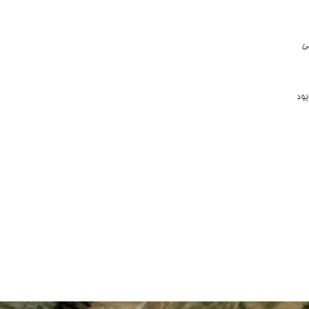
ی
بود