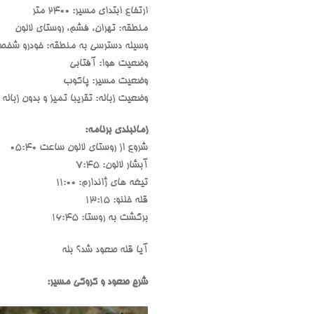
ارتفاع ابتدای مسیر: 2400 متر
منطقه: تهران، فشم، روستای لالون
وسیله دسترسی به منطقه: خودرو شخص
وضعیت هوا: آفتابی
وضعیت مسیر: پاکوب
وضعیت زباله: تقریبا تمیز و بدون زباله 
زمانبندی برنامه:
شروع از روستای لالون ساعت 05:40
آبشار لالون: 7:45
تیغه های ژاندارم: 11:00
قله خلنو: 13:15
برگشت به روستا: 16:45
آیا قله صعود شد؟ بله
شرح صعود و کروکی مسیر: