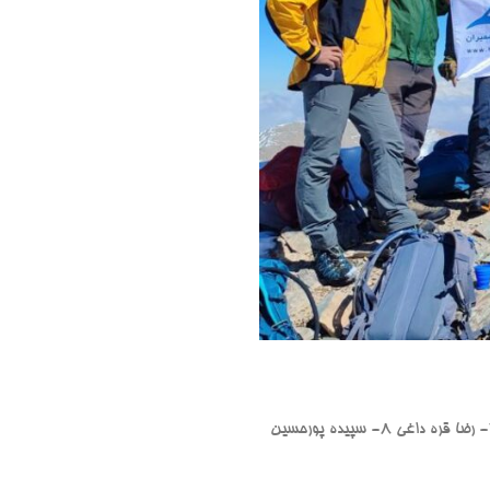
۱- رضا دشتی (سرپرست) ۲- مریم عبدالهی ۳- مهدی مشایخی ۴- وحید حاج حسینی ۵- علی طاهری ۶- سعید صیقلانی ۷- رضا قره داغی ۸- سپیده پورحسین