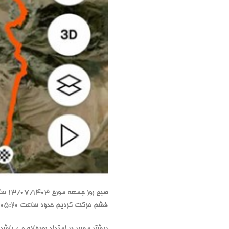
فشم حرکت کردیم حدود ساعت 05:20 به روستای لالان رسیدیم و پس از پارک ماشین ها و حاضر شدن به سر قدمی جناب آقای دشتی از روستا حرکت کردیم.
بیشتر مسیر در امتداد رودخانه می باش