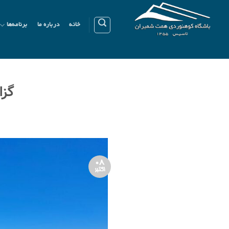
Ski
t
خانه
درباره ما
برنامه‌ها
conten
گزار
08
اکتبر