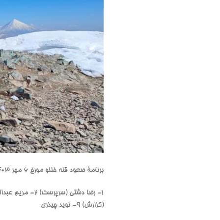
برنامۀ صعود قله خلنو مورخ ۶ مهر ۱۴۰۳ با حضور اعضای زیر اجرا گردید:
(گزارش) ۹- نوید چیذری