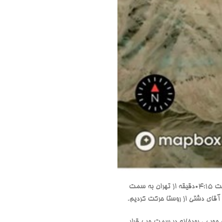
صبح روز جمعه مورخ 13/07/1403 ساعت 4 در گردنه قوچک قرار گذاشتیم و اعضا همگی در محل حاضر شده و راس ساعت 04:15دقیقه از تهران به سمت
 چوبی ، رودخانه در سمت چپ قرار