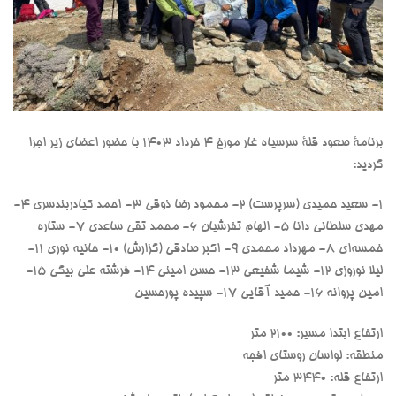
برنامۀ صعود قلۀ سرسیاه غار مورخ ۴ خرداد ۱۴۰۳ با حضور اعضای زیر اجرا
گردید:
۱- سعید حمیدی (سرپرست) ۲- محمود رضا ذوقی ۳- احمد کیادربندسری ۴-
مهدی سلطانی دانا ۵- الهام تفرشیان ۶- محمد تقی ساعدی ۷- ستاره
خمسه‌ای ۸- مهرداد محمدی ۹- اکبر صادقی (گزارش) ۱۰- حانیه نوری ۱۱-
لیلا نوروزی ۱۲- شیما شفیعی ۱۳- حسن امینی ۱۴- فرشته علی بیگی ۱۵-
امین پروانه ۱۶- حمید آقایی ۱۷- سپیده پورحسین
ارتفاع ابتدا مسیر: 2100 متر
منطقه: لواسان روستای افجه
ارتفاع قله: 3440 متر