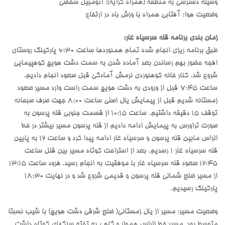
وسیله دسترسی به منطقه (همراه کرایه): اتومبیل شخصی
وضعیت هوا: آفتابی همراه با وزش باد در ارتفاع
زمان بندی برنامه قله سرسیاه غار:
طبق برنامه ریزی انجام شده تمام همنوردها ساعت 6:30 پارکینگ روستای
افجه حضور بهم رساندن بعد آماده شدن به سمت دشت هویج کوهپیمایی
شروع شد. کنار خانه کوهنوردی نرمش آمادگی قبل صعود انجام دادیم.
ساعت 7:45 قبل از ورودی به دشت هویج سمت راست وارد مسیر صعود
زمستانه شدیم قبل از پیمایش یال اصلی ساعت 8:00 جهت صرف صبحانه
توقف 15 دقیقه داشتیم. ساعت 10:15 از قسمت جنوبی قله پرسون به
صورت تراورس به پیمایش ادامه دادیم از قله پرسون مسیر بیشتر در خط
الراس مابین قله پرسون و سرسیاه غار ادامه پیدا کرد و ساعت 12 به پایین
قله سرسیاه غار 1 رسدیم. بعد از استراحت کوتاه مسیر بین قلل ساعت
12:45 صعود قله سرسیاه غار با موفقیت به انجام رسید. فرود ساعت 13:15
از مسیر ضلع شمالی قله پرسون و قدیمی شروع شد و در نهایت 18:30
پارکینگ رسیدیم.
وضعیت مسیر: مسیر از یال زمستانی( ضلع شرقی دشت هویج) با شیب نسبتا
متوسط بود. مسیر خط الراس هموار و گاهی به تخته سنگهای کوتاه داشت.