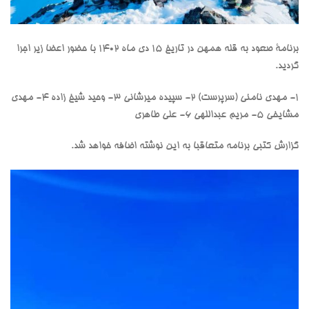
برنامۀ صعود به قله همهن در تاریخ ۱۵ دی ماه ۱۴۰۲ با حضور اعضا زیر اجرا
گردید.
۱- مهدی نامنی (سرپرست) ۲- سپیده میرشانی ۳- وحید شیخ زاده ۴- مهدی
مشایخی ۵- مریم عبداللهی ۶- علی طاهری
گزارش کتبی برنامه متعاقبا به این نوشته اضافه خواهد شد.