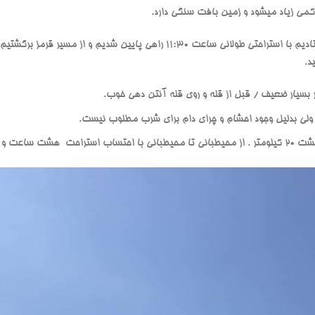
د.
بسیار ضعیف / قبل از قله و روی قله آنتن دهی خوب.
ولی بدلیل وجود احشام و چرای دام برای شرب مطلوب نیست.
یم ( 8.5 h ) .