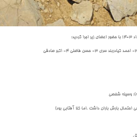
ه): وسیله شخصی
احتمال بارش باران داشت .اما کلا آفتابی بود)