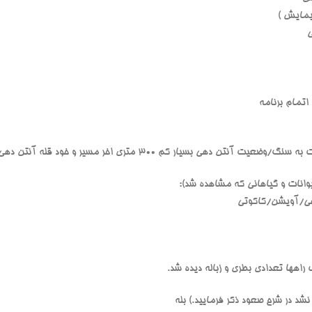
دهی بسیار کم 300 متری اخر مسیر و خود قله آنتن دهی متوسط
نات و گیاهانی که مشاهده شد):
هی/آویشن/کاکوتی
 راهها تعدادی بطری و زباله دیده شد.
شد در شرح صعود ذکر فرمایید.) بله