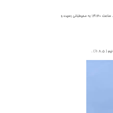
در نهایت ساعت 10:55 برروی قله ایستادیم با استراحتی طولانی ساعت 11:30 راهی پایین شدیم و از مسیر قرمز برگشتیم. ساعت 14:30 به محیطبانی رسیده و