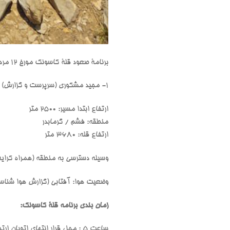
برنامۀ صعود قلۀ کاسونک مورخ ۱۲ مرداد ۱۴۰۳ با حضور اعضای زیر اجرا گردید:
1- مجید مشکوری (سرپرست و گزارش) 2- احمد کیادربند سری 3- حسن فاضلی 4- اکبر صادقی
ارتفاع ابتدا مسیر: 2500 متر
منطقه: فشم / گرمابدر
ارتفاع قله: 3680 متر
وسیله دسترسی به منطقه (همراه کرای
وضعیت هوا: آفتابی (گزارش هوا شناسی 
زمان بندی برنامه قلۀ کاسونک:
ساعت 5 : محل قرار انتهای اتوبان ارتش