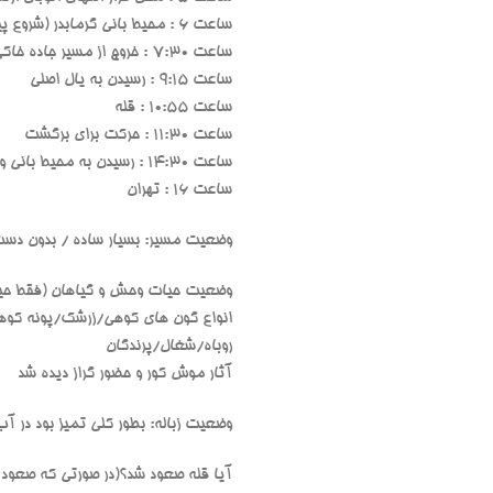
ساعت 6 : محیط بانی گرمابدر (شروع پیمایش )
ساعت 7:30 : خروج از مسیر جاده خاکی
ساعت 9:15 : رسیدن به یال اصلی
ساعت 10:55 : قله
ساعت 11:30 : حرکت برای برگشت
ساعت 14:30 : رسیدن به محیط بانی و اتمام برنامه
ساعت 16 : تهران
وضعیت مسیر: بسیار ساده / بدون دست به سنگ/وضعیت آنتن 
وضعیت حیات وحش و گیاهان (فقط حیوا
انواع گون های کوهی/زرشک/پونه کو
روباه/شغال/پرندگان
آثار موش کور و حضور گراز دیده شد
وضعیت زباله: بطور کلی تمیز بود در آب
آیا قله صعود شد؟(در صورتی که صعود ن