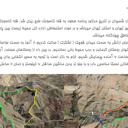
:
شمیران در تاریخ مذکور برنامه صعود به قله کاسونک طرح ریزی شد. قله کاسونک 
ر تهران و استان تهران میباشد و در حوزه استحفاظی اداره کل محیط زیست بین پا
ناطق چهارگانه میباشد.
5 صبح از انتهای اتوبان ارتش به سمت میدان قوچک ( لشگرک ) حرکت کردیم از آنجا به سمت ل
 روستای گرمابدر و درب محیط بانی رساندیم. در بین راه از روستاهای حسندر، آبنیک
بعد از پارک ماشین قبل از محیط بانی ساعت 6 آماده پیمایش شدیم. لازم به ذکر است با توجه به مسیر 
و با جلو تر بردن ماشین حداقل 6 کیلومتر و زمان 2 ساعتی در اجرای برنامه تاثیر گذار است.