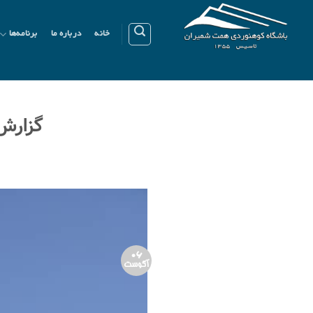
Ski
t
خانه
درباره ما
برنامه‌ها
conten
گزارش بر
06
آگوست