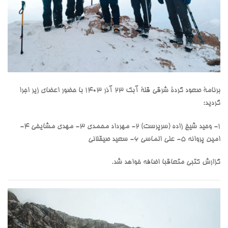
برنامۀ صعود گردۀ شرقی قلۀ آبک ۲۳ آذر ۱۴۰۳ با حضور اعضای زیر اجرا
گردید:
۱- وحید شیخ زاده (سرپرست) ۲- مهرداد محمدی ۳- مهدی مشایخی ۴-
امین پروانه ۵- علی الماسی ۶- سعید صیقلانی
گزارش کتبی متعاقبا اضافه خواهد شد.