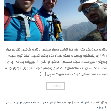
برنامه پیمایش یک روزه خط الراس دوبرار بعنوان برنامه شاخص تقویم بهار
۱۴۰۰ روز پنجشنبه بیست و هفتم خرداد ماه برگزار گردید. اعضا تیم: مهدی
جباریان (سرپرست)، سجاد محمدی، هاشم ذوالقدر
جزییات برنامه اجرای
شده: مدت زمان: 22 ساعتشروع: 5 صبح پنجشنبه جاده هراز پل مرغپایان: 3
صبح جمعه روستای کهنک جاده فیروزکوه پل […]
ادامه
→
ارسال شده در :
اخبار
,
اطلاعیه
|
برچسب:
خط الراس دوبرار
,
سجاد محمدی
,
مهدی جباریان
,
یک روزه