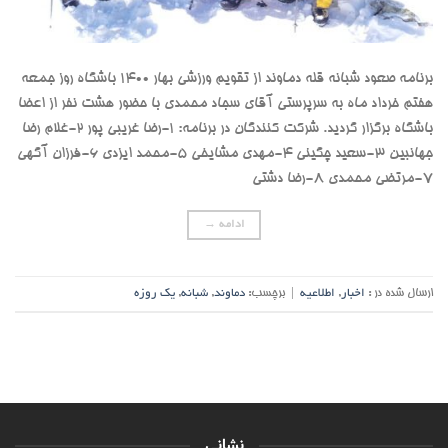
برنامه صعود شبانه قله دماوند از تقویم ورزشی بهار 1400 باشگاه روز جمعه
هفتم خرداد ماه به سرپرستی آقای سجاد محمدی با حضور هشت نفر از اعضا
باشگاه برگزار گردید. شرکت کنندگان در برنامه: ۱-رضا غریبی پور ۲-غلام رضا
جهانبین ۳-سعید چگینی ۴-مهدی مشایخی ۵-محمد ایزدی ۶-فرزان آگهی
۷-مرتضی محمدی ۸-رضا دشتی
ادامه
→
ارسال شده در :
اخبار
,
اطلاعیه
|
برچسب:
دماوند
,
شبانه
,
یک روزه
نشانی