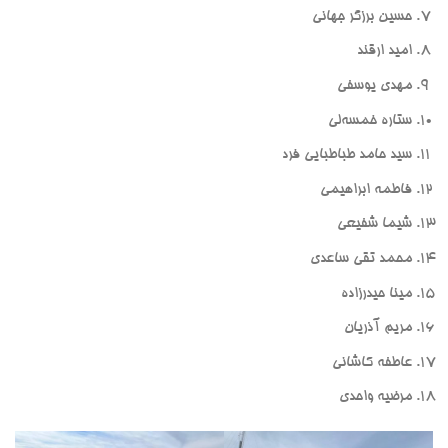
حسین برزگر جهانی
امید ارقند
مهدی یوسفی
ستاره خمسه‌لی
سید حامد طباطبایی فرد
فاطمه ابراهیمی
شیما شفیعی
محمد تقی ساعدی
مینا حیدرزاده
مریم آذریان
عاطفه کاشانی
مرضیه واحدی