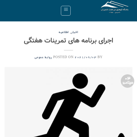
Ski
t
conten
,
اخبار
اطلاعیه
اجرای برنامه های تمرینات هفتگی
POSTED ON
BY
2021/09/03
روابط عمومی
03
سپتامبر