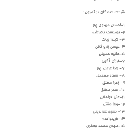
شرکت کنندگان در تمرین :
۱-احسان مهدوی پور
۲-فرمیسک ناصرزاده
۳- گیلدا بیات
۴-عیسی زارع ثانی
۵-هانیه حسینی
۶-فرزان آگهی
۷- رضا غریبی پور
۸- سجاد محمدی
۹- زهرا مطلق
۱۰- سحر مطلق
۱۱-علی فراهانی
۱۲ -رضا دشتی
۱۳- نسیم علاالدینی
۱۴-فریدواحدی
۱۵-مهدی محمد جعفری