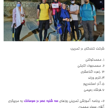
شرکت کنندگان در تمرین:
۱. محمدتوکلی
۲. محمدجواد اتابکی
۳‌ .زهره اثناعشری
۴.اکرم ورزند
۵.آذر اسکندرپور
۶.فرشاد رحیمی
2- برنامه آموزشی تمرینی روزهای
سه شنبه عصر در سوهانک
به مربیگری
آقای سجاد محمدی