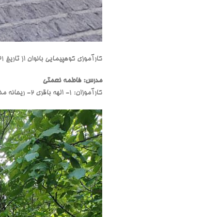
کارآموزی کوهپیمایی بانوان از تاریخ ۳۱ اردیبهشت تا ۲ خرداد ۱۴۰۴ با میزبانی باشگاه کوهنوردی همت شمیران برگزار شد.
مدرس: فاطمه نعمتی
کارآموزان: ۱- الهه باقری ۲- ریحانه مظاهریان ۳- رامونا خیری ۴- اکرم کلیدری ۵- اعظم محققی ۶- سحر تدین ۷- زینب محمدی ۸- حنانه درخشنده