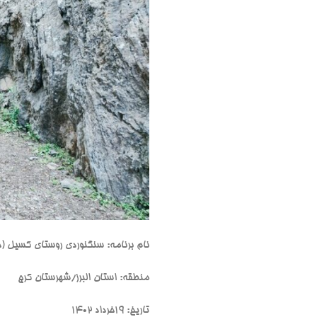
نام برنامه: سنگنوردی روستای کسیل (ج
منطقه: استان البرز/شهرستان کرج
تاریخ: 19خرداد 1402