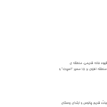
ار یک قهوه خانه قدیمی، منطقه ی
سنگنوردی دنج و زیبایی با درختان سبز و آب روان وجود دارد که پذیرای سنگنوردان و طبیعت گردان زیادی می باشد. در این منطقه افزون بر 15 مسیر “اسپرت” و
 عوارضی آزاد راه تهران شمال قرار ما بود.4 نفر با یک ماشین به راه اوفتادیم و حوالی ساعت7:20 به جادّه قدیم چالوس و ابتدای روستای