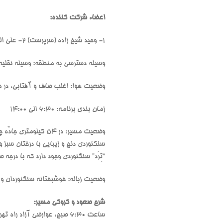
اعضاء شرکت کننده:
۱- وحید شیخ زاده (سرپرست) ۲- علی الماسی ۳- فرشاد اسماعیل زاده ۴- مهدی مشایخی (عکاس-گزارش)
وسیله دسترسی به منطقه: وسیله نقلی
وضعیت هوا: اغلب صاف و آفتابی، در میان
زمان بندی برنامه: 6:30 الی 14:00
وضعیت مسیر: در 54 
“تِرَد” سنگنوردی وجود دارد که با درج
وضعیت زباله: خوشبختانه سنگنوردان و ط
شرح صعود و کروکی مسیر: