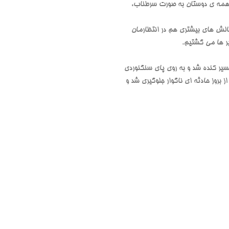
یم و با صلاح دید سرپرست محترم، کوئیک های یک مسیر 5.10b. را ریختیم و همه ی دوستان به صورت سرطناب،
رجه ی بالاتر کوئیک ریختیم ( 5.10c. و 5.10d. ) و خوب طبیعتا چالش های بیشتری هم در انتظارمان
یر ها می گشتیم.
ر ارتفاع حدود “بیست” متری، به ناگاه تکّه سنگی بزرگ به وزن حدود 6 کیلوگرم از مسیر کنده شد و به روی پای سنگنوردی
ز بروز حادثه ای ناگوار جلوگیری شد و