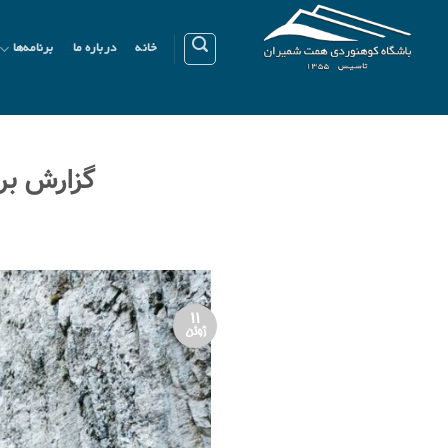
Ski
t
خانه
درباره ما
برنامه‌ها
conten
گزارش برنام
11
ژوئن