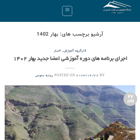
Ski
t
conten
آرشیو برچسب های:
بهار 1402
,
کارگروه آموزش
اخبار
اجرای برنامه های دوره آموزشی اعضا جدید بهار 1402
POSTED ON
BY
2023/06/27
روابط عمومی
27
ژوئن