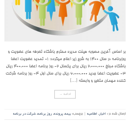
بر اساس آخرین مصوبه هیئت مدیره محترم باشگاه تعرفه های عضویت و
روزبرنامه در سال 1400 به شرح زیر اعلام میگردد: 1- تمدید عضویت اعضا
باشگاه مبلغ 2،000،000 ریال برای یکسال 2- روز برنامه اعضا 400،000 ریال
3- عضویت اعضا جدید 6،000،000 ریال برای سال اول 4- روز برنامه شرکت
کننده مهمان متغیر و وابسته […]
ادامه
→
ارسال شده در :
اخبار
,
اطلاعیه
|
برچسب:
بیمه
,
پرونده
,
روز برنامه
,
شرکت در برنامه