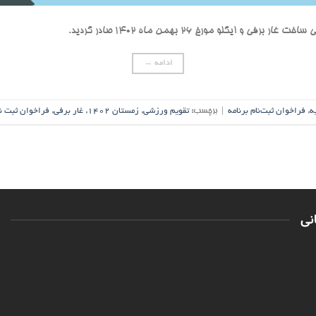
و ایگلو مورخ 26 بهمن ماه 1402 صادر گردید.
ادامه
→
ه
,
فراخوان ثبت‌نام برنامه
|
برچسب:
تقویم ورزشی
,
زمستان 1402
,
غار برفی
,
فراخوان ثبت ن
نی