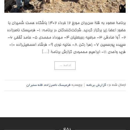
برنامۀ صعود به قلۀ سن‌بران مورخ ۱۲ خرداد ۱۴۰۲ باشگاه همت شمیران با
حضور اعضا زیر برگزار گردید. شرکت‌کنندگان در برنامه: ۱- فرمیسک ناصرزاده
۲- آوا صادقی ۳- مرضیه رجبعلیان ۴- مهرداد محمدی ۵- حامد ثقفی ۶-
سپيده پورحسين ۷- زهرا رکن ۸- حانیه نوری ۹- فرشاد اسمعیل‌زاده ۱۰-
فرید واحدی ۱۱- ابراهیم محمودی گزارش برنامۀ […]
ادامه
→
ارسال شده در :
گزارش برنامه
|
برچسب:
فرمیسک ناصرزاده
,
قله سنبران
نشانی