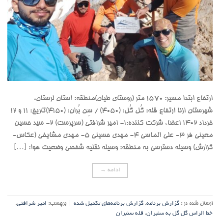
ارتفاع ابتدا مسیر: 1570 متر (روستای طیان)منطقه: استان لرستان،
شهرستان ازنا ارتفاع قله: گُل گُل: (4050) / سِن بُران: (4150)تاریخ: 11 و 12
خرداد 1402 اعضاء شرکت کننده:۱- امیر شرافتی (سرپرست) ۲- سید حسین
معینی فر ۳- علی الماسی ۴- مهدی حسینی ۵- مهدی مشایخی (عکاس-
گزارش) وسیله دسترسی به منطقه: وسیله نقلیه شخصی وضعیت هوا: […]
ادامه
→
ارسال شده در :
گزارش برنامه
,
گزارش برنامه‌های تکمیل شده
|
برچسب:
امیر شرافتی
,
خط الراس گل گل به سنبران
,
قله سنبران