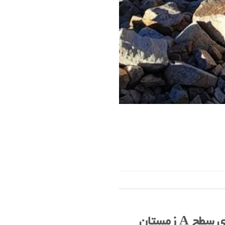
فراخوان ثبت نام در آزمون ارزیابی اعضاء برای شرکت در برنامه های سطح A زمستان