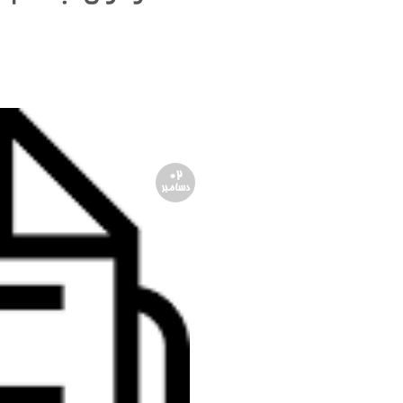
02
دسامبر