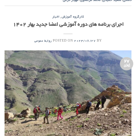
دشتی
,
سعید حمیدی
,
محمد مرتضوی
,
مهیار کرمی
,
کارگروه آموزش
اخبار
اجرای برنامه های دوره آموزشی اعضا جدید بهار 1402
POSTED ON
BY
2023/06/27
روابط عمومی
27
ژوئن