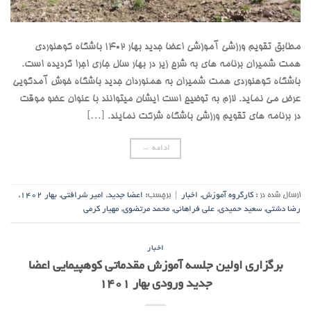
مطابق تقویم ورزشی آموزشی اعضا جدید بهار 1402 باشگاه کوهنوردی
همت شمیران برنامه های به شرح زیر در بهار سال جاری اجرا گردیده است.
باشگاه کوهنوردی همت شمیران به همنوردان جدید باشگاه خوش آمدگویی
عرض می نماید. لازم به توضیح است ایشان میتوانند با عنوان عضو موقت
در برنامه های تقویم ورزشی باشگاه شرکت نمایند. […]
ادامه
→
ارسال شده در :
کارگروه آموزش
,
اخبار
|
برچسب:
اعضا جدید
,
امیر شرافتی
,
بهار 1402
,
رضا دشتی
,
سعید حمیدی
,
علی فراهانی
,
محمد مرتضوی
,
مهیار کرمی
اخبار
برگزاری اولین جلسه آموزش مقدماتی کوهپیمایی اعضا
جدید ورودی بهار 1401