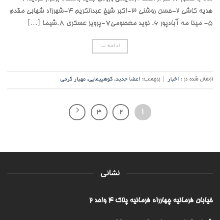
هدیه کاشی ۲-حسن روشنی ۳-اکبر شیخ عبدالکریم ۴-شهرزاد شهابی مقدم
۵- مینا مه آبادپور ۶. نوید معصومی۷-پرویز عسکری ۸.شیما […]
ادامه
→
ارسال شده در :
اخبار
|
برچسب:
اعضا جدید
,
کوهپیمایی
,
مهیار کرمی
3
2
1
نشانی
خیابان فرمانیه چهارراه فرمانیه پلاک ۴ واحد ۲