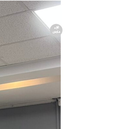
04
مارس