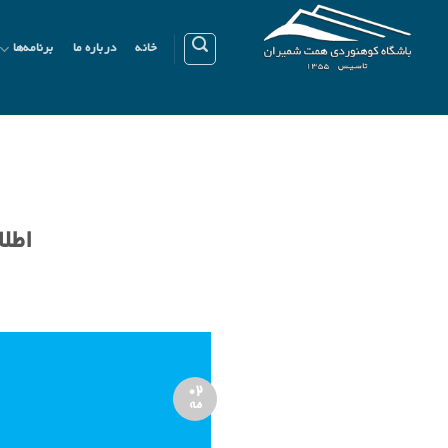
Ski
t
خانه
درباره ما
برنامه‌ها
conten
اطلا
02
مه